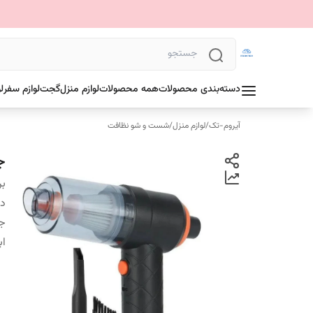
دسته‌بندی محصولات
همه محصولات
لوازم منزل
گجت
لوازم سفر
ل
آیروم-تک
/
لوازم منزل
/
شست و شو نظافت
ج
بر
دس
ج
اب