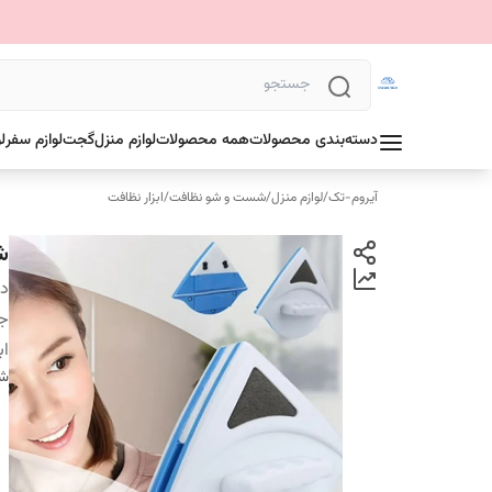
دسته‌بندی محصولات
همه محصولات
لوازم منزل
گجت
لوازم سفر
ل
آیروم-تک
/
لوازم منزل
/
شست و شو نظافت
/
ابزار نظافت
ش
دس
ج
اب
شن