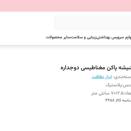
وازم سرویس بهداشتی
زیبایی و سلامت
سایر محصولات
یشه پاکن مغناطیسی دوجداره
ته‌بندی
:
ابزار نظافت
نس
:
پلاستیک
عاد
:
12.5×7 سانتی متر
اسه کالا
4458