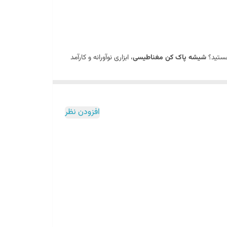
هستید؟
شیشه پاک کن مغناطیسی
، ابزاری نوآورانه و کارآمد
ابزار نظافت
 "
" قرار دارد، با طراحی خاص و کاربردی
افزودن نظر
د. طراحی ارگونومیک و مواد باکیفیت به کار رفته در ساخت