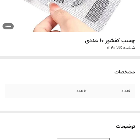
چسب کفشور 10 عددی
شناسه کالا
5140
مشخصات
تعداد
10 عدد
توضیحات