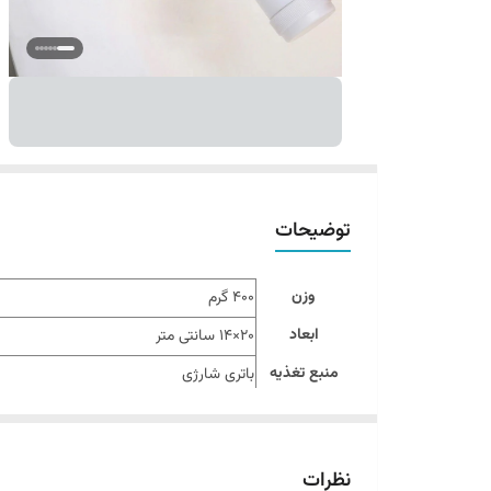
توضیحات
وزن
400 گرم
ابعاد
20×14 سانتی متر
منبع تغذیه
باتری شارژی
براش شارژی مخصوص شستشوی سطوح
مناسب تمیزی سطوح: اجاق گاز،سینک ظرفش
نظرات
سایر توضیحات
دارای 3 عدد سری برس، پولیش، اسفنجی