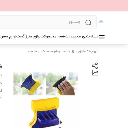
دسته‌بندی محصولات
همه محصولات
لوازم منزل
گجت
لوازم سفر
ل
آیروم-تک
/
لوازم منزل
/
شست و شو نظافت
/
ابزار نظافت
ش
دس
ج
اب
شن