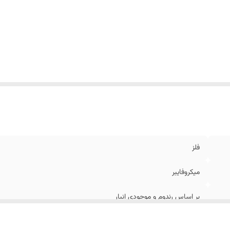
فلز
میکروفایبر
بر اساس رندوم و موجودی انبار