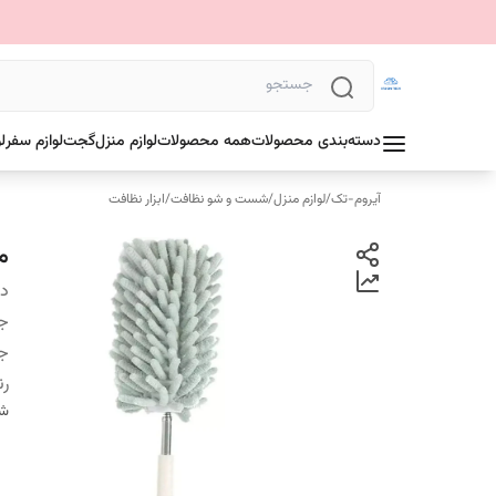
دسته‌بندی محصولات
همه محصولات
لوازم منزل
گجت
لوازم سفر
ل
آیروم-تک
/
لوازم منزل
/
شست و شو نظافت
/
ابزار نظافت
م
دس
ج
ج
ر
شن