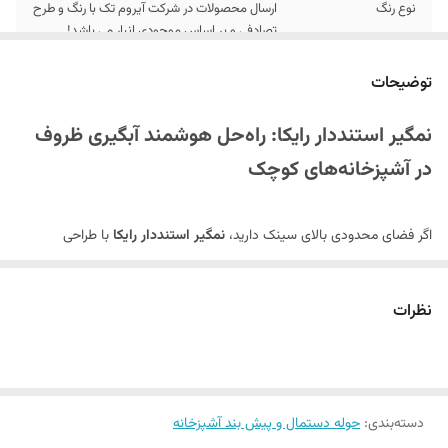
نوع رنگ
ارسال محصولات در شرکت آیروم تک با رنگ و طرح
تصادفی و بر اساس موجودی انبار می باشد!
توضیحات
نمگیر استنددار رایکا: راه‌حل هوشمند آبگیری ظروف
در آشپزخانه‌های کوچک
اگر فضای محدودی بالای سینک دارید،
نمگیر استنددار رایکا
با طراحی
لوازم آشپزخانه
جمع‌شونده و کاربری دوگانه، تحولی در نظم بخشیدن به
شما ایجاد می‌کند!
نظرات
طراحی انقلابی برای آشپزخانه‌های مدرن
پارچه نمگیر فوق‌جاذب
: ضخامت ایده‌آل برای جذب کامل آب بدون نشت
(مناسب قابلمه/ماهیتابه)
دسته‌بندی
:
حوله دستمال و پیش بند آشپزخانه
استند شیاردار
: نگهداری بشقاب، پیش‌دستی و لیوان با زهکشی هوشمند