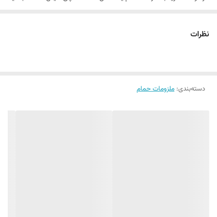
و از لیز خوردن روی کف کاری ترس دارید،
پادری سیلیکونی حمام و دستشویی
گزینه ایده‌آلی برای منزل شماست. این محصول کاربردی نه تنها به بهداشت
نظرات
فضای حمام کمک می‌کند، بلکه با طراحی زیبا و ضد لیز، ایمنی شما را در برابر
سقوط تضمین می‌کند. اگر به دنبال
خرید لوازم حمام
با کیفیت و عملکرد بالا
هستید، این پادری گزینه‌ای بی‌نظیر است.
دسته‌بندی
:
ملزومات حمام
ویژگی‌های منحصر به فرد پادری سیلیکونی
جنس بی‌نظیر سیلیکونی
: این پادری از متریال سیلیکونی مرغوب ساخته
شده که نه تنها نرمی لازم برای تماس با پوست پا را فراهم می‌کند، بلکه ضد
لیز بوده و به راحتی روی کف‌های سنگی یا سرامیکی می‌چسبد.
طراحی هوشمندانه
: شکل بیضی با حاشیه‌های نیم‌دایره‌ای، این پادری را
مقاوم در برابر جابجایی می‌کند. همچنین نوشته‌های انگلیسی
"bathroom" و "home" در وسط آن، به عنوان نشانگر محل استفاده،