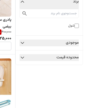
برند
پادری س
شول
بیضی
%
400,000
25,000
موجودی
محدوده قیمت