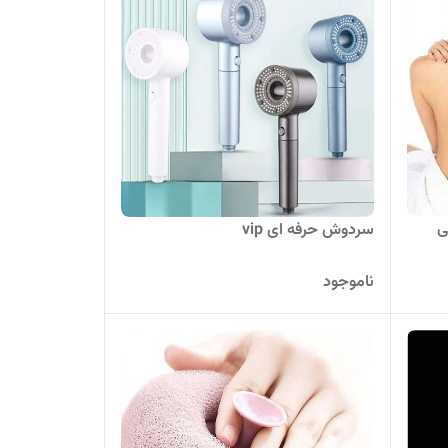
ی
سردوش حرفه ای vip
ناموجود