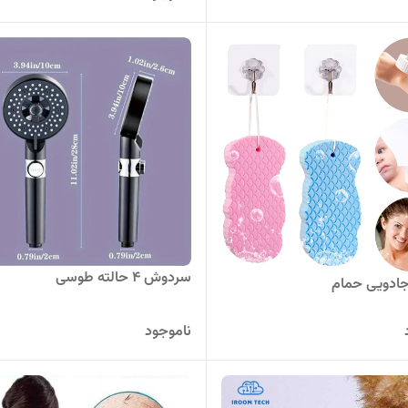
سردوش 4 حالته طوسی
ادویی حمام
ناموجود