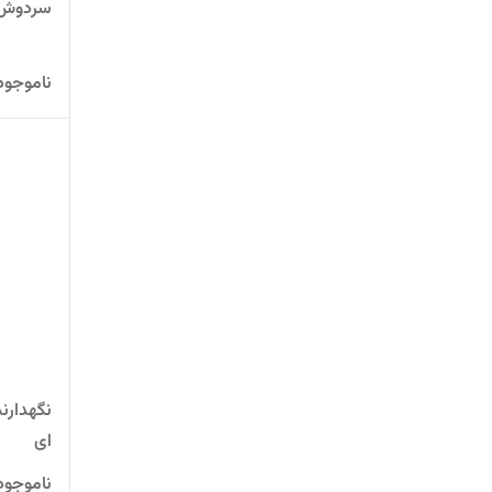
سردوش 8 حالته مش
ناموجود
نگهدارن
ای
ناموجود