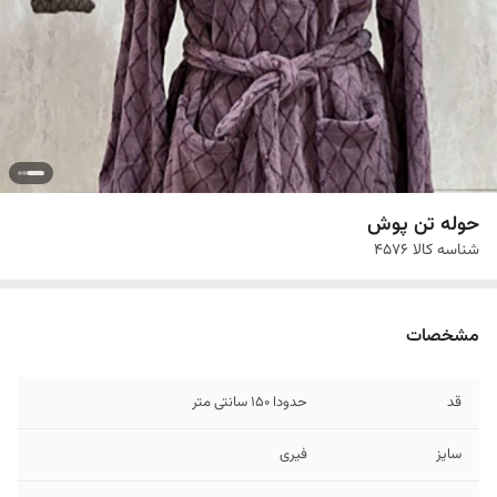
حوله تن پوش
شناسه کالا
4576
مشخصات
قد
حدودا 150 سانتی متر
سایز
فیری