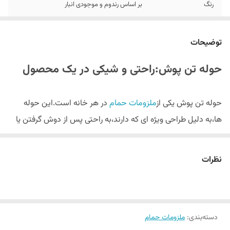
رنگ
بر اساس رندوم و موجودی انبار
توضیحات
حوله تن پوش:راحتی و شیکی در یک محصول
حوله تن پوش یکی از
ملزومات حمام
در هر خانه است.این حوله
ها،به دلیل طراحی ویژه ای که دارند،به راحتی پس از دوش گرفتن یا
استحمام،بدن شما را خشک کرده و حس لطافت و نرمی به پوست
شما میبخشد
نظرات
مزایای استفاده از حوله تن پوش:
دسته‌بندی
:
ملزومات حمام
1.جذب سریع آب:
حوله های تن پوش با دقت ویژه ای که دارند،به