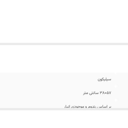
سیلیکون
57×38 سانتی متر
بر اساس رندوم و موجودی انبار