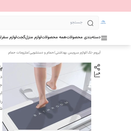
دسته‌بندی محصولات
همه محصولات
لوازم منزل
گجت
لوازم سفر
ل
آیروم-تک
/
لوازم سرویس بهداشتی
/
حمام و دستشویی
/
ملزومات حمام
پ
دس
ج
اب
ر
شن