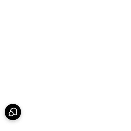
مراجعه کنید. نمگیر استند فلزی VIP با ترکیب طراحی مدرن، کاربری آسان و قیمت مناسب،