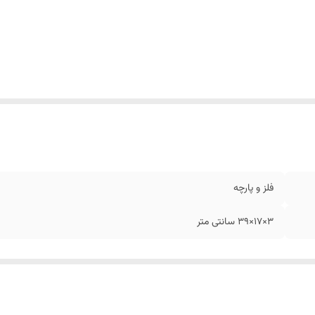
فلز و پارچه
3×17×39 سانتی متر