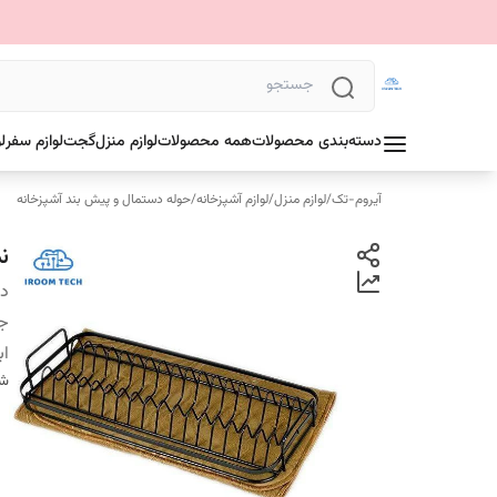
دسته‌بندی محصولات
همه محصولات
لوازم منزل
گجت
لوازم سفر
ل
آیروم-تک
/
لوازم منزل
/
لوازم آشپزخانه
/
حوله دستمال و پیش بند آشپزخانه
نم
دس
ج
اب
شن